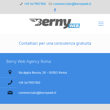
+39 3471957180
commerciale@bernyweb.it
Contattaci per una consulenza gratuita
Berny Web Agency Roma
Via Appia Nuova, 30 - 00183 Roma
+39 3471957180
commerciale@bernyweb.it