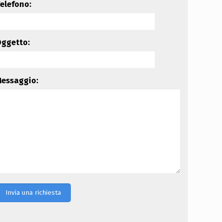
elefono:
ggetto:
essaggio: