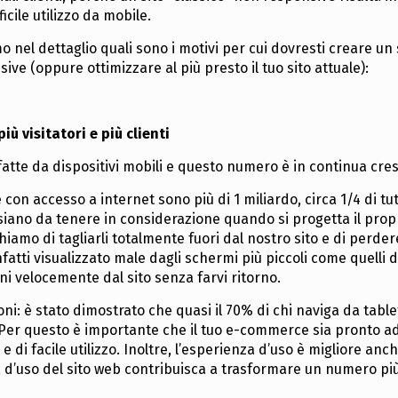
fficile utilizzo da mobile.
 nel dettaglio quali sono i motivi per cui dovresti creare un
ive (oppure ottimizzare al più presto il tuo sito attuale):
ù visitatori e più clienti
fatte da dispositivi mobili e questo numero è in continua cres
n accesso a internet sono più di 1 miliardo, circa 1/4 di tutt
i siano da tenere in considerazione quando si progetta il propr
chiamo di tagliarli totalmente fuori dal nostro sito e di perder
nfatti visualizzato male dagli schermi più piccoli come quelli d
ni velocemente dal sito senza farvi ritorno.
ni: è stato dimostrato che quasi il 70% di chi naviga da table
 Per questo è importante che il tuo e-commerce sia pronto a
 e di facile utilizzo. Inoltre, l’esperienza d’uso è migliore anc
 d’uso del sito web contribuisca a trasformare un numero pi