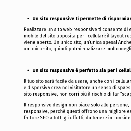
Un sito responsive ti permette di risparmia
Realizzare un sito web responsive ti consente di e
mobile del sito apposita per i cellulari: il layou
viene aperto. Un unico sito, un’unica spesa! Anche
un unico sito, quindi potrai analizzare molto meglio 
Un sito responsive è perfetto sia per i cellu
Il tuo sito sarà facile da usare, anche con i cellu
e dispersiva crea nel visitatore un senso di spae
sito responsive, non corri più il rischio di far “scap
Il responsive design non piace solo alle persone, 
responsive, perché questi offrono una migliore esp
fattore SEO a tutti gli effetti, da tenere in cons