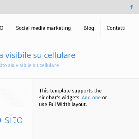
EO
Social media marketing
Blog
Contatti
 visibile su cellulare
to sia visibile su cellulare
This template supports the
sidebar's widgets.
Add one
or
use Full Width layout.
 sito