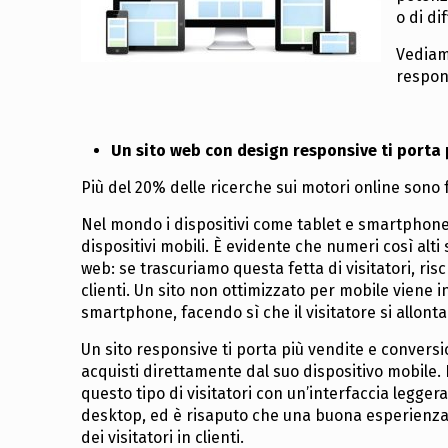
o di di
Vediamo
respons
Un sito web con design responsive ti porta pi
Più del 20% delle ricerche sui motori online sono 
Nel mondo i dispositivi come tablet e smartphone co
dispositivi mobili. È evidente che numeri così alt
web: se trascuriamo questa fetta di visitatori, ris
clienti. Un sito non ottimizzato per mobile viene i
smartphone, facendo sì che il visitatore si allonta
Un sito responsive ti porta più vendite e conversio
acquisti direttamente dal suo dispositivo mobile.
questo tipo di visitatori con un’interfaccia leggera
desktop, ed è risaputo che una buona esperienza
dei visitatori in clienti.