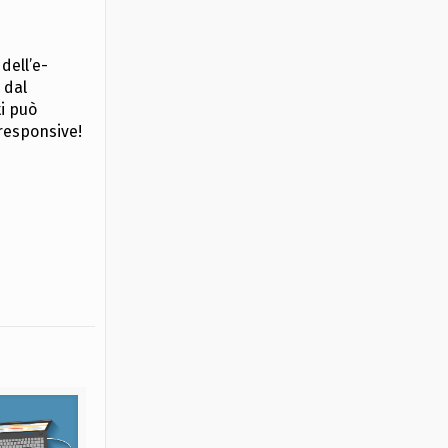
dell’e-
 dal
ti può
 responsive!