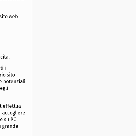
 sito web
cita.
i i
io sito
e potenziali
egli
t effettua
d accogliere
he su PC
ù grande