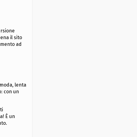
ersione
ena il sito
rimento ad
comoda, lenta
o: con un
ti
a! È un
nto.