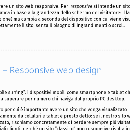
vere un sito web responsive. Per
responsive
si intende un sit
ica in base alla grandezza dello schermo del visitatore: il la
azione) ma cambia a seconda del dispositivo con cui viene visu
amente il sito, senza il bisogno di ingrandimenti o scroll.
a – Responsive web design
bile surfing”: i dispositivi mobili come smartphone e tablet 
e a superare per numero chi naviga dal proprio PC desktop.
vo per cui è importante avere un sito che venga visualizzato
amente da cellulari e tablet è presto detto: se il nostro sito
zzato, rischiamo concretamente di perdere sempre più visitat
ali clienti, perché un sito “classico” non responsive risulta i