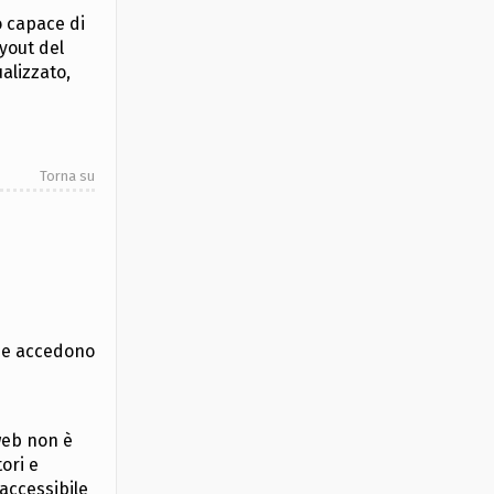
o capace di
yout del
alizzato,
Torna su
che accedono
 web non è
ori e
naccessibile