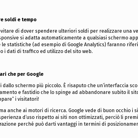
re soldi e tempo
vitare di dover spendere ulteriori soldi per realizzare una v
t responsive si adatta automaticamente a qualsiasi schermo app
 le statistiche (ad esempio di Google Analytics) faranno rife
i dati di traffico ed utilizzo del sito web.
lari che per Google
lari dallo schermo più piccolo. È risaputo che un’interfaccia s
samento e fastidio che lo spinge ad abbandonare subito il sit
pare” i visitatori!
ma anche ai motori di ricerca. Google vede di buon occhio i si
erienza d’uso rispetto ai siti non ottimizzati, perciò li premi
iderazione perché può darti vantaggi in termini di posizioname